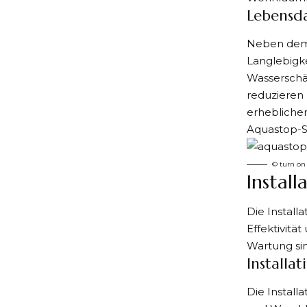
Lebensd
Neben dem 
Langlebigke
Wasserschäd
reduzieren 
erheblichen 
Aquastop-S
© turn on
Instal
Die Instal
Effektivitä
Wartung sin
Installa
Die Install