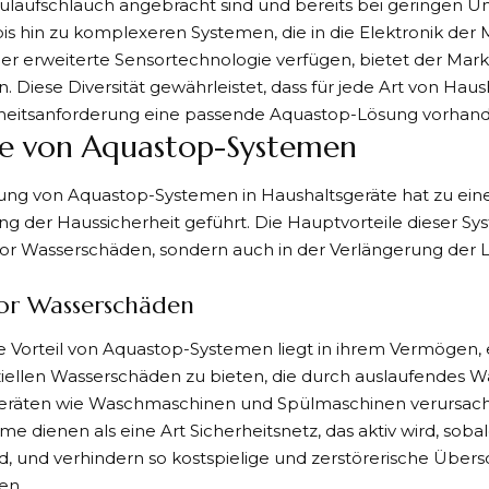
ulaufschlauch angebracht sind und bereits bei geringen Un
bis hin zu komplexeren Systemen, die in die Elektronik der 
er erweiterte Sensortechnologie verfügen, bietet der Markt
. Diese Diversität gewährleistet, dass für jede Art von Haus
rheitsanforderung eine passende Aquastop-Lösung vorhande
le von Aquastop-Systemen
ung von Aquastop-Systemen in Haushaltsgeräte hat zu einer
g der Haussicherheit geführt. Die Hauptvorteile dieser Sy
vor Wasserschäden, sondern auch in der Verlängerung der
vor Wasserschäden
 Vorteil von
Aquastop-Systemen
liegt in ihrem Vermögen, 
iellen Wasserschäden zu bieten, die durch auslaufendes W
eräten wie Waschmaschinen und Spülmaschinen verursac
me dienen als eine Art Sicherheitsnetz, das aktiv wird, sob
rd, und verhindern so kostspielige und zerstörerische Üb
en.