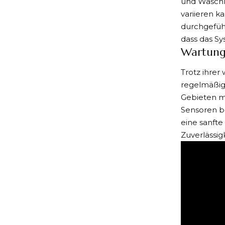
und Waschk
variieren k
durchgeführ
dass das Sys
Wartung
Trotz ihre
regelmäßig 
Gebieten m
Sensoren b
eine sanfte
Zuverlässig