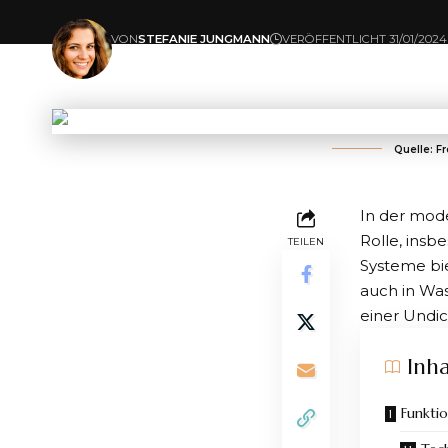
VON
STEFANIE JUNGMANN
VERÖFFENTLICHT 31/01/2024
ZULETZT AKTUALISIERT: 31/01/2024 09:30
Quelle: F
In der mod
Rolle, ins
TEILEN
Systeme bie
auch in Was
einer Undic
Inha
Funkti