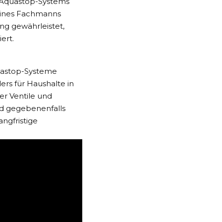
s Aquastop-Systems
e eines Fachmanns
ng gewährleistet,
ert.
quastop-Systeme
ers für Haushalte in
er Ventile und
d gegebenenfalls
ngfristige