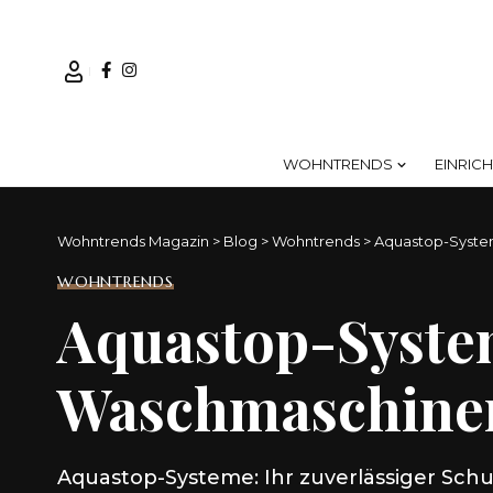
WOHNTRENDS
EINRIC
Wohntrends Magazin
>
Blog
>
Wohntrends
>
Aquastop-Syste
WOHNTRENDS
Aquastop-Syste
Waschmaschinen
Aquastop-Systeme: Ihr zuverlässiger Schut