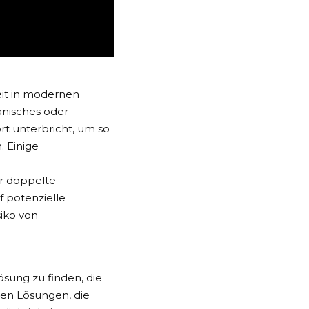
eit in modernen
anisches oder
rt unterbricht, um so
 Einige
r doppelte
f potenzielle
iko von
ösung zu finden, die
hen Lösungen, die