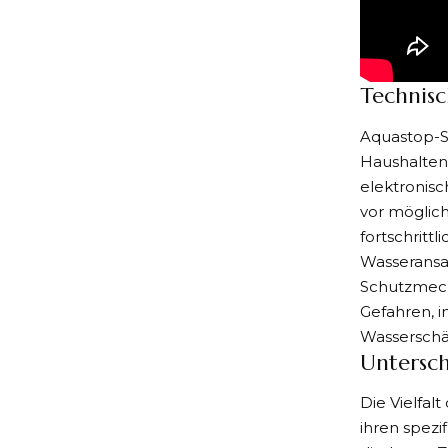
Technis
Aquastop-
Haushalten
elektronisc
vor möglic
fortschritt
Wasseransa
Schutzmecha
Gefahren, i
Wasserschä
Untersch
Die Vielfal
ihren spezi