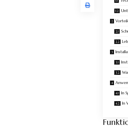
Tec
Unt
Vortei
Sch
Le
Instal
Ins
Wa
Anwen
In 
In
Funkti