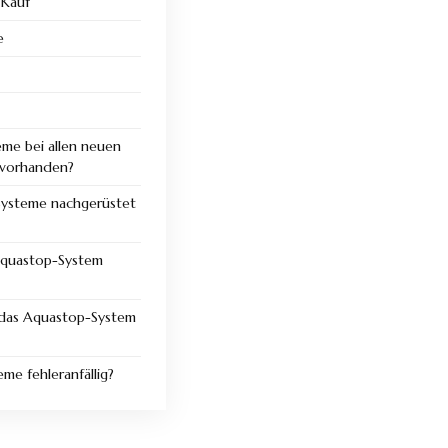
 Kauf
e
me bei allen neuen
 vorhanden?
ysteme nachgerüstet
 Aquastop-System
 das Aquastop-System
me fehleranfällig?