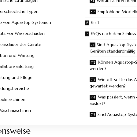
hnische Grundlagen
Worauf achten beim
erschiedliche Typen
Empfohlene Modell
le von Aquastop-Systemen
Fazit
utz vor Wasserschäden
FAQs nach dem Schluss
bensdauer der Geräte
Sind Aquastop-Syste
Geräten standardmäßig
lation und Wartung
Können Aquastop-S
tallationsanleitung
werden?
rtung und Pflege
Wie oft sollte das
gewartet werden?
dungsbereiche
Was passiert, wenn
Spülmaschinen
auslöst?
 Waschmaschinen
Sind Aquastop-Syste
onsweise