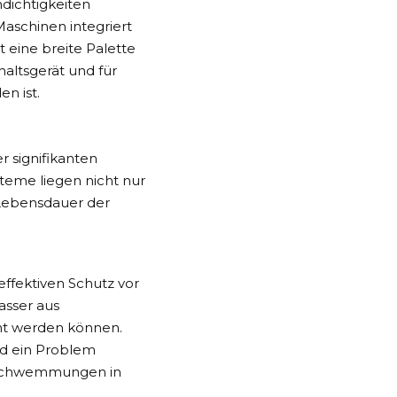
dichtigkeiten
Maschinen integriert
 eine breite Palette
haltsgerät und für
n ist.
 signifikanten
steme liegen nicht nur
 Lebensdauer der
effektiven Schutz vor
asser aus
ht werden können.
ald ein Problem
erschwemmungen in