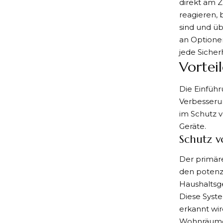
direkt am Z
reagieren, 
sind und üb
an Optionen
jede Siche
Vortei
Die Einführ
Verbesserun
im Schutz 
Geräte.
Schutz 
Der primäre
den potenz
Haushaltsg
Diese Syste
erkannt wi
Wohnräum