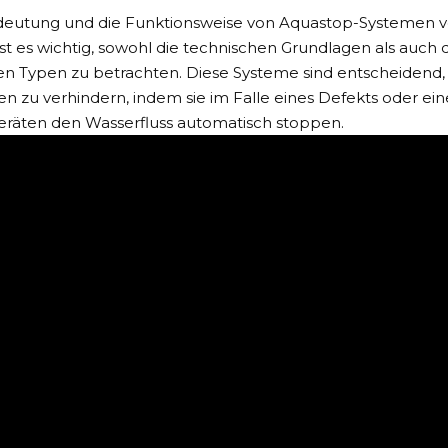
eutung und die Funktionsweise von Aquastop-Systemen vo
ist es wichtig, sowohl die technischen Grundlagen als auch
n Typen zu betrachten. Diese Systeme sind entscheiden
en zu verhindern, indem sie im Falle eines Defekts oder ein
eräten den Wasserfluss automatisch stoppen.