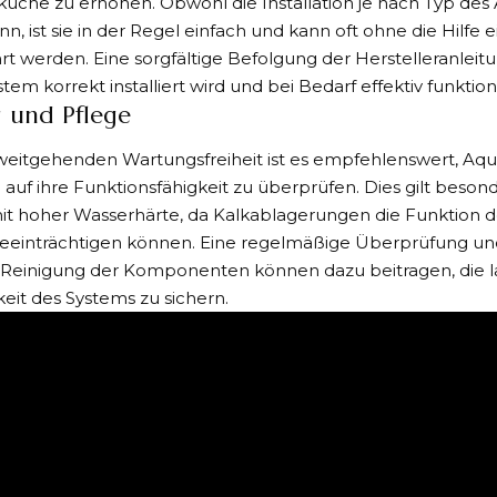
üche zu erhöhen. Obwohl die Installation je nach Typ de
ann, ist sie in der Regel einfach und kann oft ohne die Hilf
t werden. Eine sorgfältige Befolgung der Herstelleranleitu
tem korrekt installiert wird und bei Bedarf effektiv funktioni
 und Pflege
r weitgehenden Wartungsfreiheit ist es empfehlenswert, A
auf ihre Funktionsfähigkeit zu überprüfen. Dies gilt besond
it hoher Wasserhärte, da Kalkablagerungen die Funktion d
eeinträchtigen können. Eine regelmäßige Überprüfung un
 Reinigung der Komponenten können dazu beitragen, die la
keit des Systems zu sichern.