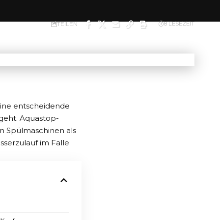
TEILEN
8 LESEZEIT
eine entscheidende
geht. Aquastop-
in Spülmaschinen als
sserzulauf im Falle