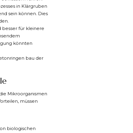
zesses in Klärgruben
nd sein können. Dies
den.
d besser für kleinere
chsendem
igung könnten
le
 die Mikroorganismen
Vorteilen, müssen
on biologischen