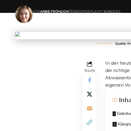
VON
ANKE FRÖHLICH
VERÖFFENTLICHT 16/08/2023
ZULETZT AKTUALISIERT: 16/08/2023 12:36
Quelle: F
In der heut
die richti
TEILEN
Abwasserb
eigenen Vor
Inha
Einleit
Klärgr