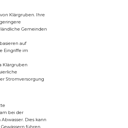
 von Klärgruben. Ihre
 geringere
ür ländliche Gemeinden
basieren auf
 Eingriffe im
a Klärgruben
ierliche
iger Stromversorgung
zte
sam bei der
 Abwasser. Dies kann
n Gewässern führen.