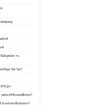
re
einigung
barkeit
eit
 Klärgrube vs.
ichtige für Sie?
 (FAQs)
 umweltfreundlicher?
 kosteneffizienter?