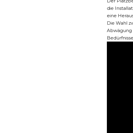
Der Platzbe
die Install
eine Heraus
Die Wahl zw
Abwägung di
Bedürfniss