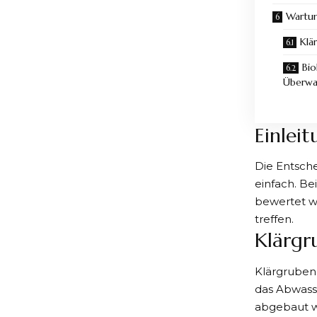
Wartu
Klä
Bio
Überwa
Einlei
Die Entsche
einfach. Be
bewertet w
treffen.
Klärgr
Klärgruben
das Abwass
abgebaut wi