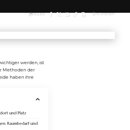
TEILEN
13 LESEZEIT
ichtiger werden, ist
ge Methoden der
eide haben ihre
dort und Platz
agen: Raumbedarf und