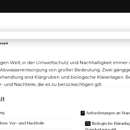
reepik
igen Welt, in der Umweltschutz und Nachhaltigkeit immer w
ge Abwasserentsorgung von großer Bedeutung. Zwei gängi
ehandlung sind
Klärgruben
und biologische Kläranlagen. B
- und Nachteile, die es zu berücksichtigen gilt.
lt
ung
Anforderungen an Stan
uben: Vor- und Nachteile
Biologische Kläranl
Standortauswahl