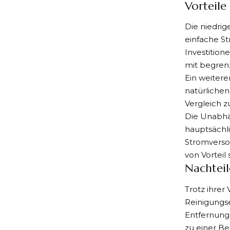
Vorteile
Die niedrig
einfache St
Investition
mit begrenz
Ein weitere
natürliche
Vergleich 
Die Unabhä
hauptsächli
Stromversor
von Vorteil 
Nachteil
Trotz ihrer
Reinigungse
Entfernung
zu einer Be