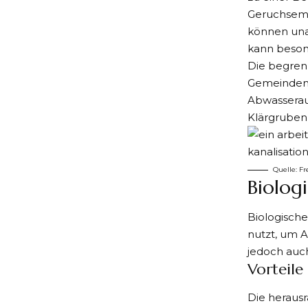
Geruchsemi
können una
kann beson
Die begrenz
Gemeinden 
Abwasserau
Klärgruben 
Quelle:
Fr
Biolog
Biologische
nutzt, um A
jedoch auc
Vorteile
Die herausr