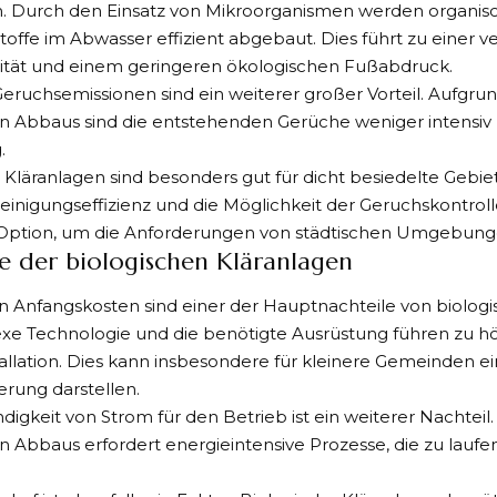
n. Durch den Einsatz von Mikroorganismen werden organi
offe im Abwasser effizient abgebaut. Dies führt zu einer v
ität und einem geringeren ökologischen Fußabdruck.
eruchsemissionen sind ein weiterer großer Vorteil. Aufgrun
n Abbaus sind die entstehenden Gerüche weniger intensiv 
.
 Kläranlagen sind besonders gut für dicht besiedelte Gebi
einigungseffizienz und die Möglichkeit der Geruchskontrolle
Option, um die Anforderungen von städtischen Umgebungen
e der biologischen Kläranlagen
 Anfangskosten sind einer der Hauptnachteile von biologi
xe Technologie und die benötigte Ausrüstung führen zu hö
tallation. Dies kann insbesondere für kleinere Gemeinden ein
rung darstellen.
igkeit von Strom für den Betrieb ist ein weiterer Nachteil.
n Abbaus erfordert energieintensive Prozesse, die zu lauf