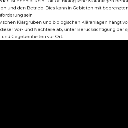
darf ist ebenfalls ein Faktor. Biologische Kläranlagen be
ation und den Betrieb. Dies kann in Gebieten mit begrenzt
forderung sein.
ischen Klärgruben und biologischen Kläranlagen hängt von
eser Vor- und Nachteile ab, unter Berücksichtigung der s
e und Gegebenheiten vor Ort.