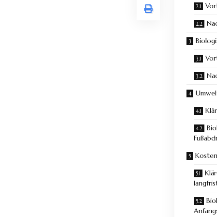
Vor
Nac
Biolog
Vor
Nac
Umwel
Klä
Bio
Fußabd
Kosten
Klär
langfri
Bio
Anfangs