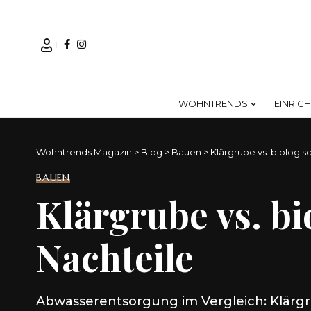
WOHNTRENDS
EINRIC
Wohntrends Magazin
>
Blog
>
Bauen
>
Klärgrube vs. biologis
BAUEN
Klärgrube vs. bi
Nachteile
Abwasserentsorgung im Vergleich: Klärgru