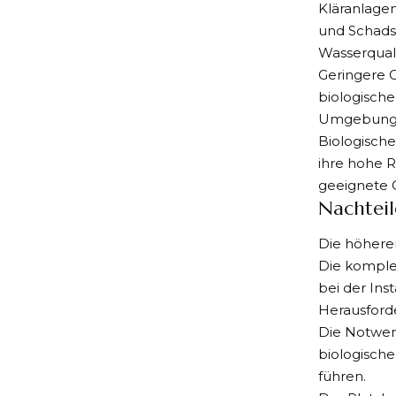
Kläranlage
und Schadst
Wasserqual
Geringere G
biologische
Umgebung
Biologische
ihre hohe R
geeignete 
Nachteil
Die höheren
Die komple
bei der Ins
Herausforde
Die Notwend
biologische
führen.