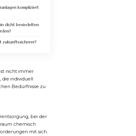
äranlagen kompliziert
in dicht besiedelten
erden?
 zukunftssicherer?
st nicht immer
ie individuell
chen Bedürfnisse zu
entsorgung, bei der
itraum chemisch
orderungen mit sich.