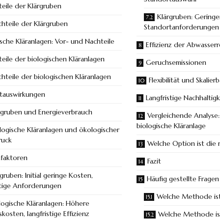
teile der Klärgruben
Klärgruben: Geringe
hteile der Klärgruben
Standortanforderungen
ische Kläranlagen: Vor- und Nachteile
Effizienz der Abwasserr
teile der biologischen Kläranlagen
Geruchsemissionen
hteile der biologischen Kläranlagen
Flexibilität und Skalier
tauswirkungen
Langfristige Nachhaltigk
rgruben und Energieverbrauch
Vergleichende Analyse:
biologische Kläranlage
logische Kläranlagen und ökologischer
ruck
Welche Option ist die r
faktoren
Fazit
gruben: Initial geringe Kosten,
Häufig gestellte Fragen
stige Anforderungen
Welche Methode ist
logische Kläranlagen: Höhere
kosten, langfristige Effizienz
Welche Methode ist