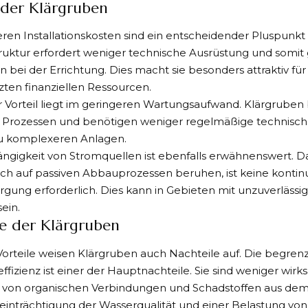
 der Klärgruben
eren Installationskosten sind ein entscheidender Pluspunkt
ruktur erfordert weniger technische Ausrüstung und somit
en bei der Errichtung. Dies macht sie besonders attraktiv f
ten finanziellen Ressourcen.
r Vorteil liegt im geringeren Wartungsaufwand. Klärgruben 
n Prozessen und benötigen weniger regelmäßige technische
zu komplexeren Anlagen.
ngigkeit von Stromquellen ist ebenfalls erwähnenswert. D
ch auf passiven Abbauprozessen beruhen, ist keine kontinu
gung erforderlich. Dies kann in Gebieten mit unzuverläss
sein.
e der Klärgruben
 Vorteile weisen Klärgruben auch Nachteile auf. Die begren
ffizienz ist einer der Hauptnachteile. Sie sind weniger wirk
 von organischen Verbindungen und Schadstoffen aus dem
einträchtigung der Wasserqualität und einer Belastung vo