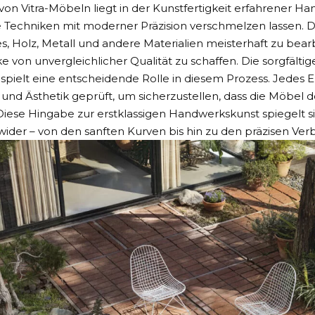
von Vitra-Möbeln liegt in der Kunstfertigkeit erfahrener H
le Techniken mit moderner Präzision verschmelzen lassen. 
s, Holz, Metall und andere Materialien meisterhaft zu bea
 von unvergleichlicher Qualität zu schaffen. Die sorgfälti
 spielt eine entscheidende Rolle in diesem Prozess. Jedes 
 und Ästhetik geprüft, um sicherzustellen, dass die Möbel d
iese Hingabe zur erstklassigen Handwerkskunst spiegelt si
ider – von den sanften Kurven bis hin zu den präzisen Ve