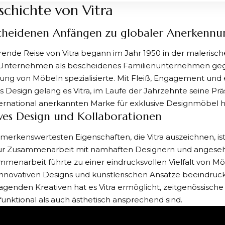
schichte von Vitra
cheidenen Anfängen zu globaler Anerkenn
erende Reise von
Vitra
begann im Jahr 1950 in der malerisc
Unternehmen als bescheidenes Familienunternehmen gegrü
lung von Möbeln spezialisierte. Mit Fleiß, Engagement und 
es Design gelang es Vitra, im Laufe der Jahrzehnte seine 
nternational anerkannten Marke für exklusive Designmöbel
ves Design und Kollaborationen
merkenswertesten Eigenschaften, die Vitra auszeichnen, ist
zur Zusammenarbeit mit namhaften Designern und angeseh
menarbeit führte zu einer eindrucksvollen Vielfalt von Mö
innovativen Designs und künstlerischen Ansätze beeindruc
agenden Kreativen hat es Vitra ermöglicht, zeitgenössische
funktional als auch ästhetisch ansprechend sind.