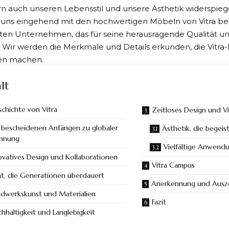
rn auch unseren Lebensstil und unsere Ästhetik widerspiege
 uns eingehend mit den hochwertigen Möbeln von Vitra be
en Unternehmen, das für seine herausragende Qualität und
. Wir werden die Merkmale und Details erkunden, die Vitra
en machen.
lt
chichte von Vitra
Zeitloses Design und Vie
 bescheidenen Anfängen zu globaler
Ästhetik, die begeis
ennung
Vielfältige Anwend
ovatives Design und Kollaborationen
Vitra Campus
ät, die Generationen überdauert
Anerkennung und Ausz
dwerkskunst und Materialien
Fazit
hhaltigkeit und Langlebigkeit