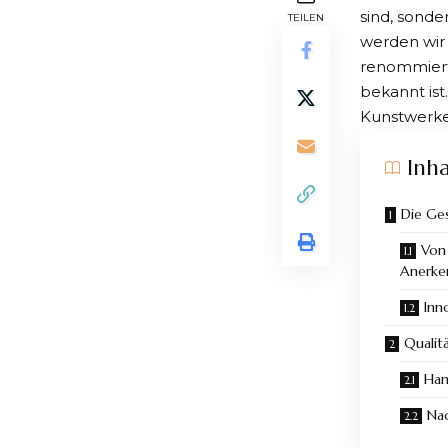
sind, sonde
TEILEN
werden wir
renommiert
bekannt ist
Kunstwerk
Inha
Die Ges
Von
Anerk
Inn
Qualit
Han
Nac