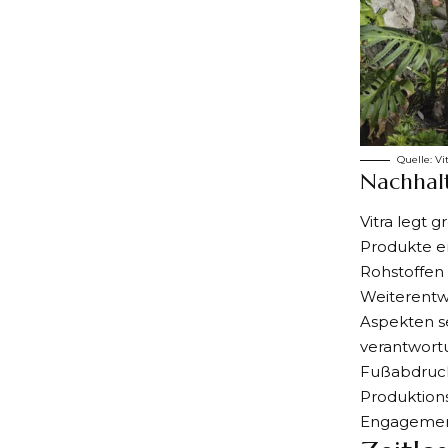
Quelle:
Vi
Nachhalt
Vitra legt 
Produkte en
Rohstoffen 
Weiterentwi
Aspekten se
verantwort
Fußabdruck
Produktions
Engagement