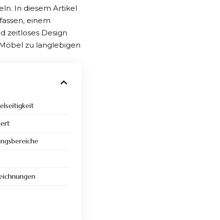
ln. In diesem Artikel
fassen, einem
 zeitloses Design
-Möbel zu langlebigen
lseitigkeit
tert
ungsbereiche
eichnungen