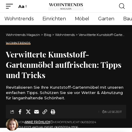
Aa
Font
Resizer
Wohntrends
Einrichten
Möbel
Garten
Ba
Wohntrends Magazin
>
Blog
>
Wohntrends
>
Verwitterte Kunststoff-Gartenmöbel auffrischen: Tipps und Tricks
WOHNTRENDS
Verwitterte Kunststoff-
Gartenmöbel auffrischen: Tipps
und Tricks
Revitalisieren Sie Ihre Kunststoff-Gartenmöbel mit unseren
einfachen Tipps. Schützen Sie sie vor Wetter & Abnutzung
für langanhaltende Schönheit.
8 LESEZEIT
VON
ANKE FRÖHLICH
VERÖFFENTLICHT 06/03/2024
ZULETZT AKTUALISIERT: 06/03/2024 09:16