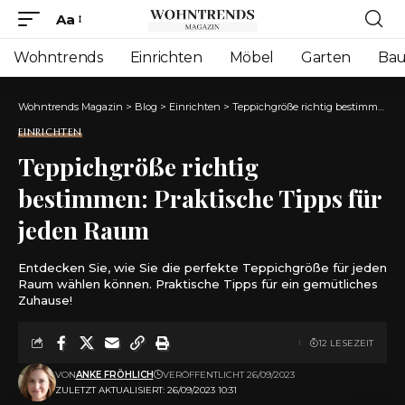
Aa
Font
Resizer
Wohntrends
Einrichten
Möbel
Garten
Ba
Wohntrends Magazin
>
Blog
>
Einrichten
>
Teppichgröße richtig bestimmen: Praktische Tipps für jeden Raum
EINRICHTEN
Teppichgröße richtig
bestimmen: Praktische Tipps für
jeden Raum
Entdecken Sie, wie Sie die perfekte Teppichgröße für jeden
Raum wählen können. Praktische Tipps für ein gemütliches
Zuhause!
12 LESEZEIT
VON
ANKE FRÖHLICH
VERÖFFENTLICHT 26/09/2023
ZULETZT AKTUALISIERT: 26/09/2023 10:31