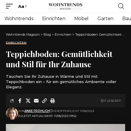
Aa
Font
Resizer
Wohntrends
Einrichten
Möbel
Garten
Ba
Wohntrends Magazin
>
Blog
>
Einrichten
>
Teppichboden: Gemütlichkeit und Stil für Ihr Zuhause
EINRICHTEN
Teppichboden: Gemütlichkeit
und Stil für Ihr Zuhause
Tauchen Sie Ihr Zuhause in Wärme und Stil mit
Teppichboden ein – für ein gemütliches Ambiente voller
Eleganz.
11 LESEZEIT
VON
ANKE FRÖHLICH
VERÖFFENTLICHT 11/08/2023
ZULETZT AKTUALISIERT: 11/08/2023 09:52