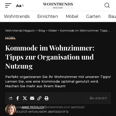
Aa
Font
Resizer
Wohntrends
Einrichten
Möbel
Garten
Ba
Wohntrends Magazin
>
Blog
>
Möbel
>
Kommode im Wohnzimmer: Tipps zur Organisation und Nutzung
MÖBEL
Kommode im Wohnzimmer:
Tipps zur Organisation und
Nutzung
Perfekt organisieren Sie Ihr Wohnzimmer mit unseren Tipps!
Lernen Sie, wie eine Kommode optimal genutzt wird.
Machen Sie mehr aus Ihrem Raum!
4 LESEZEIT
VON
ANKE FRÖHLICH
VERÖFFENTLICHT 28/07/2023
ZULETZT AKTUALISIERT: 28/07/2023 07:12