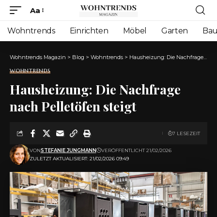
Aa
Font
Resizer
Wohntrends
Einrichten
Möbel
Garten
Ba
Wohntrends Magazin
>
Blog
>
Wohntrends
>
Hausheizung: Die Nachfrage nach Pelletöfen steigt
WOHNTRENDS
Hausheizung: Die Nachfrage
nach Pelletöfen steigt
7 LESEZEIT
VON
STEFANIE JUNGMANN
VERÖFFENTLICHT 21/02/2026
ZULETZT AKTUALISIERT: 21/02/2026 09:49