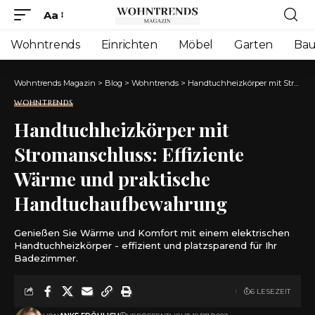
Aa
Font
Resizer
Wohntrends
Einrichten
Möbel
Garten
Ba
Wohntrends Magazin
>
Blog
>
Wohntrends
>
Handtuchheizkörper mit Stromanschluss: Effiziente Wärme und praktische Handtuchaufbewahrung
WOHNTRENDS
Handtuchheizkörper mit
Stromanschluss: Effiziente
Wärme und praktische
Handtuchaufbewahrung
Genießen Sie Wärme und Komfort mit einem elektrischen
Handtuchheizkörper - effizient und platzsparend für Ihr
Badezimmer.
6 LESEZEIT