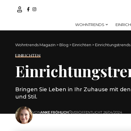
WOHNTRENDS
EINRIC
Wohntrends Magazin
>
Blog
>
Einrichten
>
Einrichtungstrends
EINRICHTEN
Einrichtungstre
Bringen Sie Leben in Ihr Zuhause mit den
und Stil.
VON
ANKE FRÖHLICH
VERÖFFENTLICHT 26/04/2024
ZULETZT AKTUALISIERT: 26/04/2024 10:58