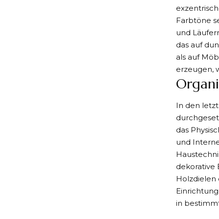
exzentrisc
Farbtöne se
und Läufern
das auf du
als auf Möb
erzeugen, 
Organi
In den letz
durchgeset
das Physis
und Interne
Haustechni
dekorative
Holzdielen 
Einrichtung
in bestimm