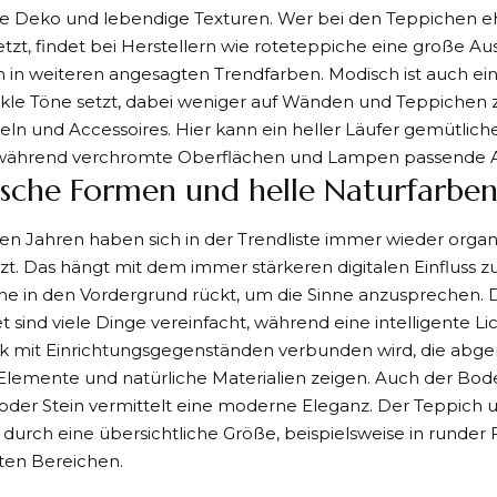
he Deko und lebendige Texturen. Wer bei den Teppichen eh
tzt, findet bei Herstellern wie
roteteppiche
eine große Au
 in weiteren angesagten Trendfarben. Modisch ist auch ein
nkle Töne setzt, dabei weniger auf Wänden und Teppichen
eln und Accessoires. Hier kann ein heller Läufer gemütlic
während verchromte Oberflächen und Lampen passende A
sche Formen und helle Naturfarbe
ten Jahren haben sich in der Trendliste immer wieder org
zt. Das hängt mit dem immer stärkeren digitalen Einfluss
che in den Vordergrund rückt, um die Sinne anzusprechen.
t sind viele Dinge vereinfacht, während eine intelligente L
k mit Einrichtungsgegenständen verbunden wird, die abge
 Elemente und natürliche Materialien zeigen. Auch der Bo
oder Stein vermittelt eine moderne Eleganz. Der Teppich u
 durch eine übersichtliche Größe, beispielsweise in runder 
ten Bereichen.