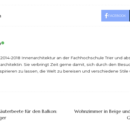
n
FACEBOOK
H
 2014-2018 Innenarchitektur an der Fachhochschule Trier und abso
rchitektin. Sie verbringt Zeit gerne damit, sich durch den Bes
pirieren zu lassen, die Welt zu bereisen und verschiedene Stile
räuterbeete für den Balkon:
Wohnzimmer in Beige und
iger
G