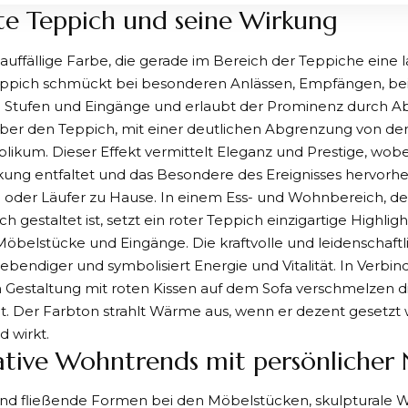
te Teppich und seine Wirkung
e auffällige Farbe, die gerade im Bereich der Teppiche eine 
eppich schmückt bei besonderen Anlässen, Empfängen, bei 
 Stufen und Eingänge und erlaubt der Prominenz durch
Ab
über den Teppich
, mit einer deutlichen Abgrenzung von d
likum. Dieser Effekt vermittelt Eleganz und Prestige, wobe
ung entfaltet und das Besondere des Ereignisses hervorheb
h oder Läufer zu Hause. In einem Ess- und Wohnbereich, 
ch gestaltet ist, setzt ein roter Teppich einzigartige Highli
Möbelstücke und Eingänge. Die kraftvolle und leidenschaft
bendiger und symbolisiert Energie und Vitalität. In Verbin
 Gestaltung mit roten Kissen auf dem Sofa verschmelzen d
it. Der Farbton strahlt Wärme aus, wenn er dezent gesetzt 
 wirkt.
ative Wohntrends mit persönlicher
ind fließende Formen bei den Möbelstücken, skulpturale 