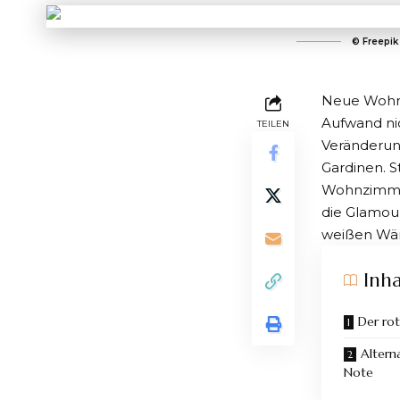
©️ Freepik
Neue Wohnt
Aufwand nic
TEILEN
Veränderung
Gardinen. S
Wohnzimmer,
die Glamou
weißen Wän
Inha
Der ro
Altern
Note