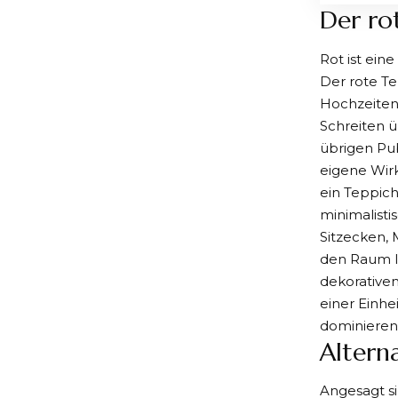
Der ro
Rot ist ein
Der rote T
Hochzeiten
Schreiten 
übrigen Pub
eigene Wirk
ein Teppic
minimalistis
Sitzecken, 
den Raum le
dekorativen
einer Einhe
dominierend
Altern
Angesagt s