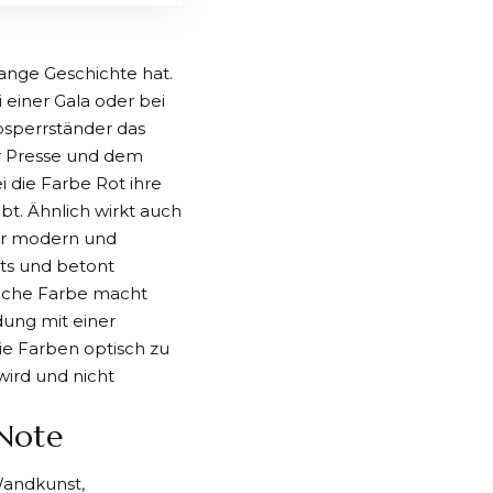
lange Geschichte hat.
einer Gala oder bei
sperrständer
das
er Presse und dem
i die Farbe Rot ihre
t. Ähnlich wirkt auch
der modern und
ghts und betont
liche Farbe macht
dung mit einer
ie Farben optisch zu
wird und nicht
 Note
Wandkunst,