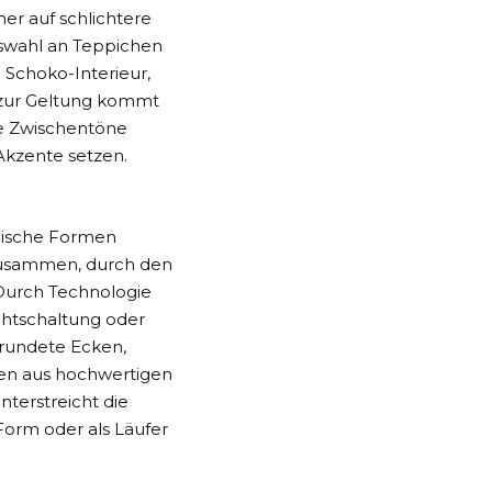
er auf schlichtere
swahl an Teppichen
 Schoko-Interieur,
 zur Geltung kommt
he Zwischentöne
kzente setzen.
n
anische Formen
 zusammen, durch den
 Durch Technologie
ichtschaltung oder
rundete Ecken,
den aus hochwertigen
nterstreicht die
Form oder als Läufer