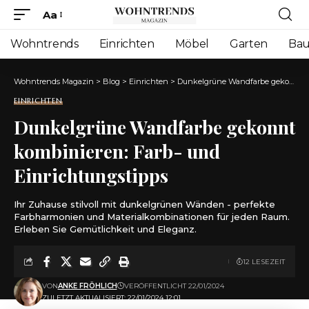
Aa
Font
Resizer
Wohntrends
Einrichten
Möbel
Garten
Ba
Wohntrends Magazin
>
Blog
>
Einrichten
>
Dunkelgrüne Wandfarbe gekonnt kombinieren: Farb- und Einrichtungstipps
EINRICHTEN
Dunkelgrüne Wandfarbe gekonnt
kombinieren: Farb- und
Einrichtungstipps
Ihr Zuhause stilvoll mit dunkelgrünen Wänden - perfekte
Farbharmonien und Materialkombinationen für jeden Raum.
Erleben Sie Gemütlichkeit und Eleganz.
12 LESEZEIT
VON
ANKE FRÖHLICH
VERÖFFENTLICHT 22/01/2024
ZULETZT AKTUALISIERT: 22/01/2024 12:01