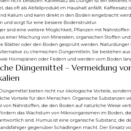
en nicht belasten. Kaffeesatz als Dünger ist ein weiteres n
 das oft als Abfallprodukt im Haushalt anfällt. Kaffeesatz ist
nd Kalium und kann direkt in den Boden eingebracht werde
 und sorgt für eine bessere Bodenstruktur.
er sind eine weitere Möglichkeit, Pflanzen mit Nährstoffen 
us einer Mischung von Mineralien, organischen Stoffen un
die Blätter oder den Boden gesprüht werden. Naturdünger s
Alternative zu chemischen Düngemitteln. Sie bestehen aus
n wie Hornspänen oder Federn und werden vom Boden l
iche Düngemittel – Vermeidung vo
alien
Düngemittel bieten nicht nur ökologische Vorteile, sonder
liche Vorteile für den Menschen. Organische Substanzen 
hl von Nährstoffen, die den Boden auf natürliche Weise ver
 fördern das Wachstum von Mikroorganismen im Boden, die 
twortlich sind. Humus ist eine organische Substanz, die 
tandsfähiger gegenüber Schädlingen macht. Der Einsatz vo