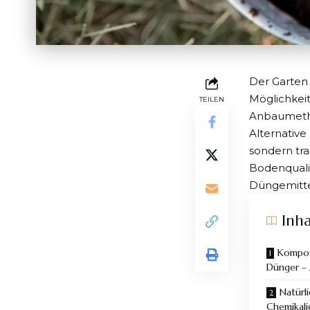
Der Garten 
Möglichkeit
TEILEN
Anbaumetho
Alternative
sondern tr
Bodenqualit
Düngemittel
Inha
Kompos
Dünger – 
Natürl
Chemikali