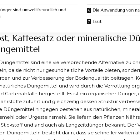
ünger sind umweltfreundlich und
Die Anwendung von nat
g
Fazit
t, Kaffeesatz oder mineralische D
ngemittel
Düngemittel sind eine vielversprechende Alternative zu c
n, da sie nicht nur gesundheitliche Vorteile bieten, sond
cen und zur Verbesserung der Bodenqualität beitragen. Ko
atürliches Düngemittel und wird durch die Verrottung org
 Gartenabfälle hergestellt. Es ist ein organischer Dünger
 Nährstoffe zuführt und gleichzeitig dessen Struktur verbesse
he Düngemittel hingegen bestehen aus natürlichen, minera
nsmehl
oder Urgesteinsmehl. Sie liefern den Pflanzen Nährs
Stickstoff und sind auch als Langzeitdünger bekannt. Der V
en Düngemitteln besteht darin, dass sie schneller wirken 