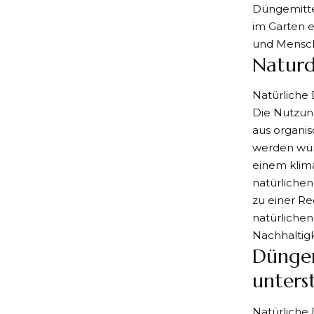
Düngemittel
im Garten e
und Mensch
Naturd
Natürliche 
Die Nutzung
aus organis
werden wür
einem klima
natürliche
zu einer Re
natürliche
Nachhaltigk
Düngen
unters
Natürliche