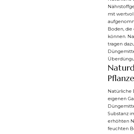
Nährstoffg
mit wertvol
aufgenomm
Boden
, di
können. Nat
tragen dazu
Düngemittel
Überdüngun
Naturd
Pflanz
Natürliche
eigenen Ga
Düngemittel
Substanz i
erhöhten N
feuchten B