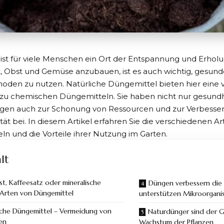
ist für viele Menschen ein Ort der Entspannung und Erhol
, Obst und Gemüse anzubauen, ist es auch wichtig, gesund
den zu nutzen. Natürliche Düngemittel bieten hier eine 
 zu chemischen Düngemitteln. Sie haben nicht nur gesundhe
agen auch zur Schonung von Ressourcen und zur Verbesse
ät bei. In diesem Artikel erfahren Sie die verschiedenen A
n und die Vorteile ihrer Nutzung im Garten.
lt
t, Kaffeesatz oder mineralische
Düngen verbessern die
Arten von Düngemittel
unterstützen Mikroorgan
iche Düngemittel – Vermeidung von
Naturdünger sind der G
en
Wachstum der Pflanzen