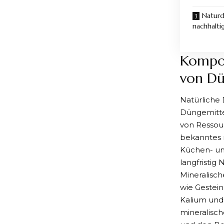
Naturd
nachhalti
Kompos
von Dü
Natürliche 
Düngemittel
von Ressour
bekanntes n
Küchen- und
langfristig
Mineralisc
wie
Gestei
Kalium und 
mineralisch