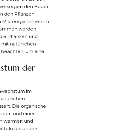
e versorgen den Boden
von den Pflanzen
n
Mikroorganismen im
genommen werden
die Pflanzen und
 mit natürlichen
u beachten, um eine
hstum der
enwachstum im
natürlichen
sert. Die organische
leben und einer
 in warmen und
itteln besonders