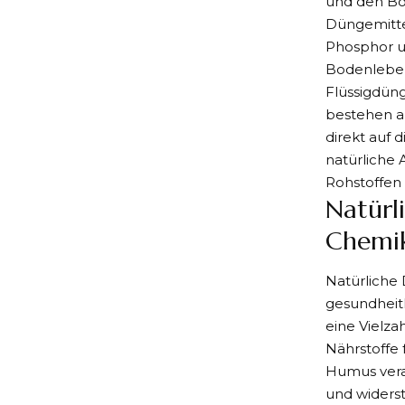
und den Bod
Düngemittel,
Phosphor u
Bodenleben
Flüssigdüng
bestehen a
direkt auf 
natürliche 
Rohstoffe
Natürl
Chemik
Natürliche 
gesundheit
eine Vielza
Nährstoffe
Humus veran
und widers