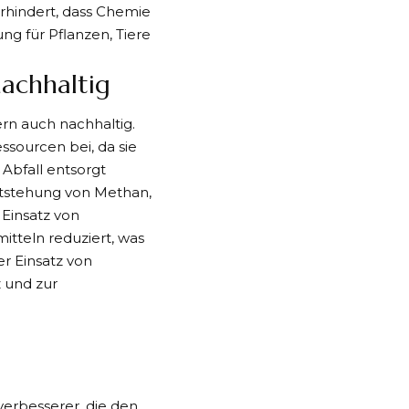
rhindert, dass Chemie
g für Pflanzen, Tiere
achhaltig
ern auch nachhaltig.
sourcen bei, da sie
 Abfall entsorgt
ntstehung von Methan,
Einsatz von
tteln reduziert, was
er Einsatz von
 und zur
erbesserer, die den