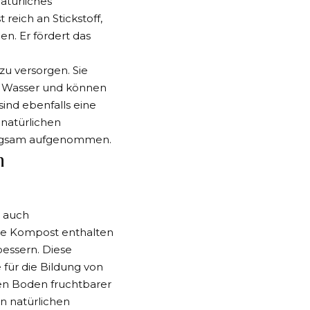
atürliches
 reich an Stickstoff,
n. Er fördert das
zu versorgen. Sie
d Wasser und können
ind ebenfalls eine
 natürlichen
angsam aufgenommen.
n
n auch
wie Kompost enthalten
bessern. Diese
für die Bildung von
den Boden fruchtbarer
n natürlichen