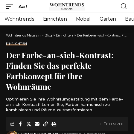
Aa
Font
Resizer
Wohntrends
Einrichten
Möbel
Garten
Ba
Wohntrends Magazin
>
Blog
>
Einrichten
>
Der Farbe-an-sich-Kontrast: Finden Sie das perfekte Farbkonzept für Ihre Wohnräume
EINRICHTEN
Der Farbe-an-sich-Kontrast:
Finden Sie das perfekte
Farbkonzept für Ihre
Wohnräume
Optimieren Sie Ihre Wohnraumgestaltung mit dem Farbe-
an-sich-Kontrast! Lernen Sie, Farben harmonisch zu
kombinieren und Räume zu transformieren.
8 LESEZEIT