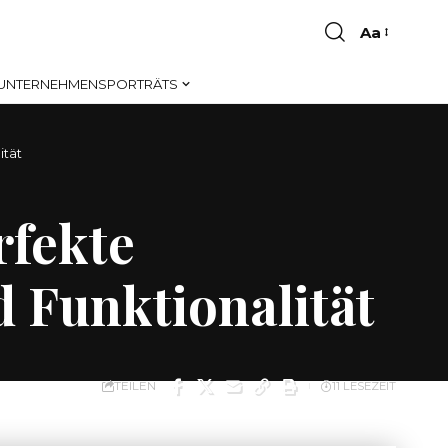
Aa
Font
Resizer
UNTERNEHMENSPORTRÄTS
ität
rfekte
 Funktionalität
TEILEN
11 LESEZEIT