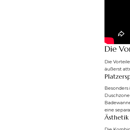
Die Vo
Die Vorteil
äußerst at
Platzers
Besonders i
Duschzone 
Badewanne 
eine separa
Ästhetik
Die Kombin