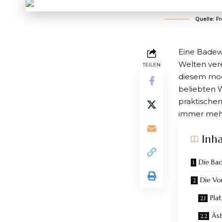
Quelle: F
Eine
Badew
Welten vere
TEILEN
diesem mod
beliebten W
praktische
immer mehr
Inha
Die Ba
Die Vo
Pla
Äst