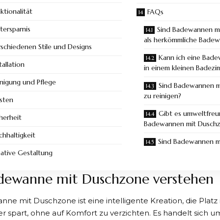
ktionalität
FAQs
tersparnis
Sind Badewannen mi
als herkömmliche Bade
rschiedenen Stile und Designs
Kann ich eine Bad
tallation
in einem kleinen Badezim
inigung und Pflege
Sind Badewannen m
zu reinigen?
sten
Gibt es umweltfreu
herheit
Badewannen mit Dusch
chhaltigkeit
Sind Badewannen mi
eative Gestaltung
dewanne mit Duschzone verstehen
ne mit Duschzone ist eine intelligente Kreation, die Platz
spart, ohne auf Komfort zu verzichten. Es handelt sich u