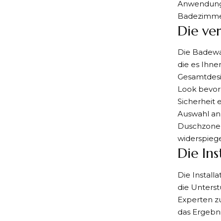
Anwendungsm
Badezimmer
Die ve
Die Badewan
die es Ihne
Gesamtdesi
Look bevor
Sicherheit 
Auswahl an
Duschzone z
widerspiege
Die Ins
Die Install
die Unterst
Experten zu
das Ergebni