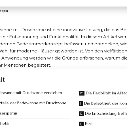
reepik
anne mit Duschzone
ist eine innovative Lösung, die das B
int: Entspannung und Funktionalität. In diesem Artikel wer
ernen Badezimmerkonzept befassen und entdecken, wie 
ahl für moderne Häuser geworden ist. Von den vielfältigen 
n Anwendung werden wir die Gründe erforschen, warum di
 Menschen begeistert.
lt
dewanne mit Duschzone verstehen
Die Flexibilität im Allta
rteile der Badewanne mit Duschzone
Die Beliebtheit des Ko
tzersparnis
Die Entscheidung treff
hetik
Fazit