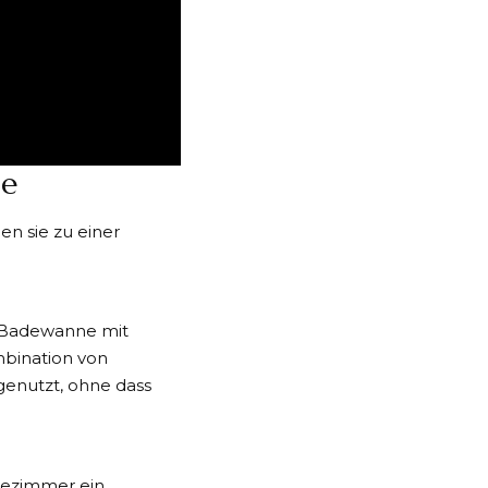
ne
n sie zu einer
e Badewanne mit
bination von
genutzt, ohne dass
dezimmer ein