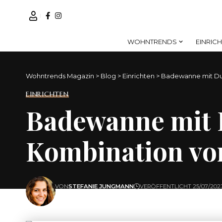
WOHNTRENDS
EINRIC
Wohntrends Magazin
>
Blog
>
Einrichten
>
Badewanne mit Dus
EINRICHTEN
Badewanne mit 
Kombination vo
VON
STEFANIE JUNGMANN
VERÖFFENTLICHT 25/07/202
ZULETZT AKTUALISIERT: 25/07/2023 11:25