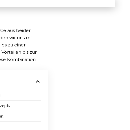
este aus beiden
den wir uns mit
es zu einer
Vorteilen bis zur
ese Kombination
g
nzepts
en