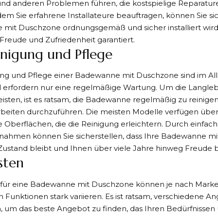
nd anderen Problemen führen, die kostspielige Reparature
em Sie erfahrene Installateure beauftragen, können Sie sich
mit Duschzone ordnungsgemäß und sicher installiert wird
e Freude und Zufriedenheit garantiert.
inigung und Pflege
ung und Pflege einer Badewanne mit Duschzone sind im All
 erfordern nur eine regelmäßige Wartung. Um die Langlebi
isten, ist es ratsam, die Badewanne regelmäßig zu reinige
beiten durchzuführen. Die meisten Modelle verfügen über 
 Oberflächen, die die Reinigung erleichtern. Durch einfac
ahmen können Sie sicherstellen, dass Ihre Badewanne mi
ustand bleibt und Ihnen über viele Jahre hinweg Freude b
sten
 für eine Badewanne mit Duschzone können je nach Marke,
 Funktionen stark variieren. Es ist ratsam, verschiedene A
n, um das beste Angebot zu finden, das Ihren Bedürfnisse