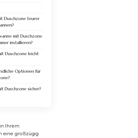
t Duschzone teurer
wannen?
ewanne mit Duschzone
mer installieren?
it Duschzone leicht
ndliche Optionen für
zone?
t Duschzone sicher?
 in Ihrem
m eine großzügig