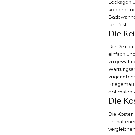
Leckagen u
können. Ind
Badewanne 
langfristig
Die Re
Die Reinig
einfach und
zu gewährle
Wartungsar
zugängliche
Pflegemaßn
optimalen Z
Die Ko
Die Kosten
enthaltenen
vergleiche