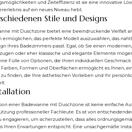
öglichkeiten und Zeiteffizienz ist sie eine innovative Lös
erlebnis auf ein neues Niveau hebt.
rschiedenen Stile und Designs
ne mit Duschzone bietet eine beeindruckende Vielfalt an 
n ermöglichen, das perfekte Modell auszuwählen, das nahtl
gn Ihres Badezimmers passt. Egal, ob Sie einen modernen,
zugen oder eher klassische und elegante Elemente mögen,
eine Fülle von Optionen, die Ihren individuellen Geschmack t
 Farben, Formen und Oberflächen ermöglicht es Ihnen, e
u finden, die Ihre ästhetischen Vorlieben und Ihr persönlic
lt.
tallation
ation einer Badewanne mit Duschzone ist keine einfache A
ützung professioneller Fachleute. Es ist von entscheidend
 engagieren, um sicherzustellen, dass alles ordnungsgemä
s Ihren Erwartungen entspricht. Eine unsachgemäße Instal