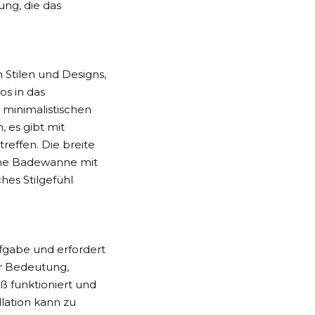
ung, die das
Stilen und Designs,
os in das
 minimalistischen
 es gibt mit
reffen. Die breite
ine Badewanne mit
hes Stilgefühl
ufgabe und erfordert
er Bedeutung,
ß funktioniert und
lation kann zu