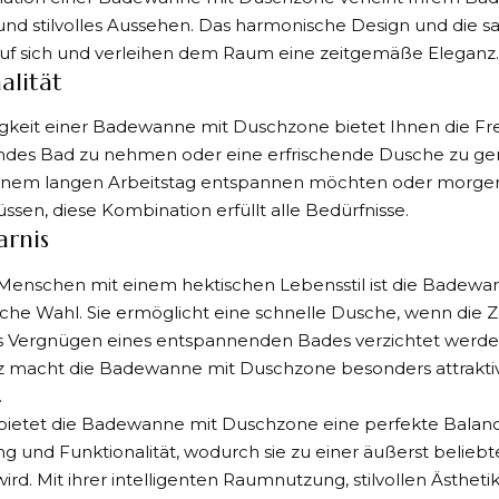
nd stilvolles Aussehen. Das harmonische Design und die s
auf sich und verleihen dem Raum eine zeitgemäße Eleganz.
alität
tigkeit einer Badewanne mit Duschzone bietet Ihnen die Fre
des Bad zu nehmen oder eine erfrischende Dusche zu geni
einem langen Arbeitstag entspannen möchten oder morgens
en, diese Kombination erfüllt alle Bedürfnisse.
arnis
 Menschen mit einem hektischen Lebensstil ist die Badew
sche Wahl. Sie ermöglicht eine schnelle Dusche, wenn die Z
as Vergnügen eines entspannenden Bades verzichtet werde
enz macht die Badewanne mit Duschzone besonders attrakti
.
bietet die Badewanne mit Duschzone eine perfekte Balan
 und Funktionalität, wodurch sie zu einer äußerst belieb
rd. Mit ihrer intelligenten Raumnutzung, stilvollen Ästhetik,