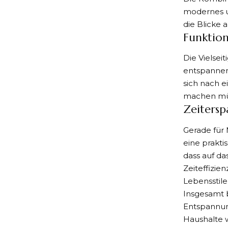
modernes u
die Blicke 
Funktion
Die Vielsei
entspannen
sich nach 
machen müss
Zeitersp
Gerade für
eine prakti
dass auf d
Zeiteffizi
Lebensstile
Insgesamt 
Entspannung
Haushalte wi