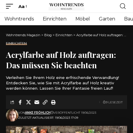
Aa
Font
Resizer
Wohntrends
Einrichten
Möbel
Garten
Ba
Wohntrends Magazin
>
Blog
>
Einrichten
>
Acrylfarbe auf Holz auftragen: Das müssen Sie beachten
EINRICHTEN
Acrylfarbe auf Holz auftragen:
Das müssen Sie beachten
Verleihen Sie Ihrem Holz eine erfrischende Verwandlung!
Entdecken Sie, wie Sie mit Acrylfarbe auf Holz kreativ
werden können. Lassen Sie Ihrer Fantasie freien Lauf!
9 LESEZEIT
VON
ANKE FRÖHLICH
VERÖFFENTLICHT 19/06/2023
ZULETZT AKTUALISIERT: 19/06/2023 17:09