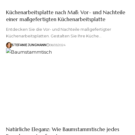
Küchenarbeitsplatte nach Maß: Vor- und Nachteile
einer maßgefertigten Küchenarbeitsplatte
Entdecken Sie die Vor- und Nachteile maßgefertigter
Küchenarbeitsplatten. Gestalten Sie Ihre Küche…
STEFANIE JUNGMANN
08/03/2024
Natürliche Eleganz: Wie Baumstammtische jedes